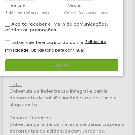
Você tem muitos caminhos para seguir, lugares
para conhecer e aventuras para curtir.
Telefone: (xx) xxxx - xxxx
Celular: (xx) xxxxxx - xxxx
Aceito receber e-mails de comunicações,
Com o Seguro Auto Jovem, além de proteger seu
ofertas ou promoções
carro, você tem vantagens, como carro reserva
por 15 dias ou desconto na franquia; serviços
Política de
Estou ciente e concordo com a
gratuitos, como o Motorista da Vez e o exclusivo
Privacidade
(Obrigatório para continuar)
Programa de Relacionamento Trânsito+gentil,
com condições especiais em todo o Brasil.
ENVIAR
CONHEÇA AS COBERTURAS:
Total
Cobertura de indenização integral e parcial
decorrente de colisão, incêndio, roubo, furto e
alagamento
Danos a Terceiros
Cobertura para danos materiais e danos corporais
decorrentes de acidentes com terceiros.