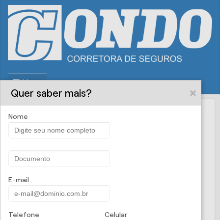
Menu
Quer saber mais?
Nome
Condo
PROPOSTA ONLINE
Corretora de
Seguros - Seguro Auto
E-mail
Jovem
Telefone
Celular
Para jovens entre 18 e 24 anos