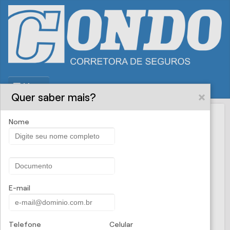
Menu
Quer saber mais?
Nome
Condo
PROPOSTA ONLINE
Corretora de
Seguros - Seguro de Vida
E-mail
Você e sua família podem vivenciar os bons
momentos no presente, sabendo que o futuro
Telefone
Celular
também está garantido.