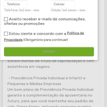
As coberturas incluem indenização por morte e
Telefone: (xx) xxxx - xxxx
Celular: (xx) xxxxxx - xxxx
por acidentes para pessoas físicas, para
profissionais e para colaboradores de pequenas e
Aceito receber e-mails de comunicações,
ofertas ou promoções
médias empresas.
São produtos diferentes que se adequam a
Política de
Estou ciente e concordo com a
diferentes perfis.
Privacidade
(Obrigatório para continuar)
Além disso, o segurado conta com vários
benefícios, como o Programa Bem Viver e
ENVIAR
descontos em eventos culturais, concorre a
sorteio mensal de título de capitalização e tem
assistência em viagens.
- Previdência Privada Individual e Infantil e
Pequenas e Médias Empresas
Um bom plano de Previdência Privada Individual
garante a complementação da aposentaria no
futuro, para que você mantenha seu padrão de
vida. Dessa forma, aplicando pequena quantia