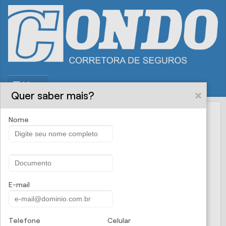
Menu
Quer saber mais?
Nome
Condo
PROPOSTA ONLINE
Corretora de
Seguros - Seguro Garantia
E-mail
Contrato é um compromisso, mas para ter
certeza de que ele será cumprido, o
Seguro
Telefone
Celular
Garantia
indeniza pelo não cumprimento de um