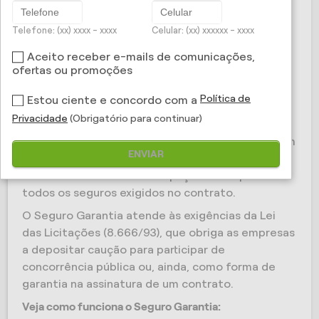
contrato nas mais diversas modalidades:
Telefone: (xx) xxxx - xxxx
Celular: (xx) xxxxxx - xxxx
concorrências, execução de obras e projetos,
fornecimento de bens, prestação de serviços,
Aceito receber e-mails de comunicações,
aduaneiro, judicial, administrativo e trabalhista.
ofertas ou promoções
O seguro foi desenvolvido para que as empresas
Política de
Estou ciente e concordo com a
privadas, os tribunais de justiça e os órgãos
Privacidade
(Obrigatório para continuar)
públicos da administração direta e indireta
ganhem mais velocidade em suas operações. Com
ENVIAR
ele, as necessidades das corporações são
atendidas em um menor espaço de tempo e com
todos os seguros exigidos no contrato.
O Seguro Garantia atende às exigências da Lei
das Licitações (8.666/93), que obriga as empresas
a depositar caução para participar de
concorrência pública ou, ainda, como forma de
garantia na assinatura de um contrato.
Veja como funciona o Seguro Garantia: