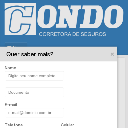
Menu
Quer saber mais?
Nome
Condo
PROPOSTA ONLINE
Corretora de
Seguros - Seguro para
E-mail
Notebook
Telefone
Celular
O seguro para
Notebook
proporciona a reposição