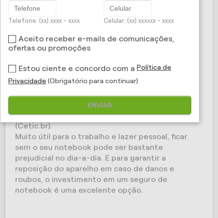
do seu equipamento em casos de danos ou
roubo.
Telefone: (xx) xxxx - xxxx
Celular: (xx) xxxxxx - xxxx
Aceito receber e-mails de comunicações,
Com aparelhos cada vez mais potentes e
ofertas ou promoções
versáteis, os notebooks ultrapassaram os
computadores de mesa e representam uma larga
Política de
Estou ciente e concordo com a
fatia no segmento de informática. No Brasil, o
Privacidade
(Obrigatório para continuar)
Notebook lidera o mercado de computadores, à
frente dos tablets e do PC de mesa, segundo
pesquisa do Centro Regional de Estudos para o
ENVIAR
Desenvolvimento da Sociedade da Informação
(Cetic.br).
Muito útil para o trabalho e lazer pessoal, ficar
sem o seu notebook pode ser bastante
prejudicial no dia-a-dia. E para garantir a
reposição do aparelho em caso de danos e
roubos, o investimento em um seguro de
notebook é uma excelente opção.